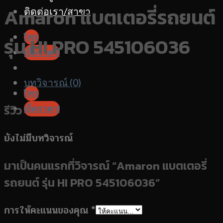
Amaron แบตเตอรี่รถยนต์
ติดต่อเรา/สาขา
โทร
รุ่น HI PRO 545106036
เช็คราคา!
บทวิจารณ์ (0)
โทร
เช็คราคา!
รีวิว
ยังไม่มีบทวิจารณ์
มาเป็นคนแรกที่วิจารณ์ “Amaron แบตเตอรี่
รถยนต์ รุ่น HI PRO 545106036”
การให้คะแนนของคุณ
*