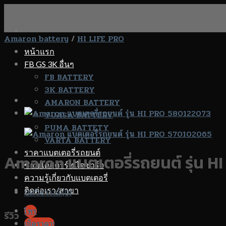
Skip
to
content
Amaron battery
/
HI LIFE PRO
หน้าแรก
FB GS 3K อื่นๆ
FB BATTERY
3K BATTERY
AMARON BATTERY
YUASA BATTERY
PUMA BATTETY
VARTA BATTERY
ราคาแบตเตอรี่รถยนต์
Amaron แบตเตอรี่รถยนต์ รุ่น 
ซ่อมไดสตาร์ท ไดชาร์จ
ความรู้เกี่ยวกับแบตเตอรี่
ติดต่อเรา/สาขา
บทวิจารณ์ (0)
โทร
รีวิว
เช็คราคา!