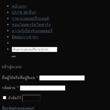
ตาม
หน้าแรก
รุ่น
GS FB 3K อื่นๆ
รถ
ราคาแบตเตอรี่รถยนต์
ซ่อมไดสตาร์ท ไดชาร์จ
ความรู้เกียวกับแบตเตอรี่
ติดต่อเรา/สาขา
ค้นหา:
เข้าสู่ระบบ
ชื่อผู้ใช้หรือที่อยู่อีเมล
*
รหัสผ่าน
*
จำฉันไว้
เข้าสู่ระบบ
ลืมรหัสผ่านของคุณ?