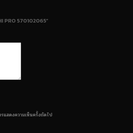
น HI PRO 570102065”
บการแสดงความเห็นครั้งถัดไป