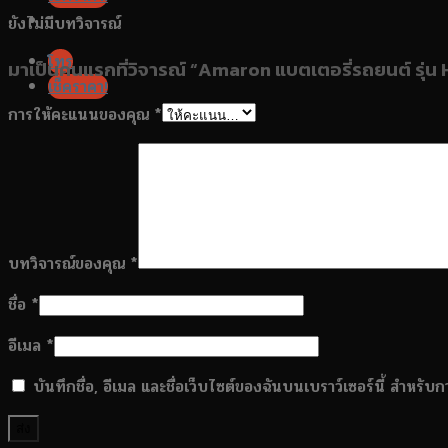
ยังไม่มีบทวิจารณ์
โทร
มาเป็นคนแรกที่วิจารณ์ “Amaron แบตเตอรี่รถยนต์ รุ่
เช็คราคา!
การให้คะแนนของคุณ
*
บทวิจารณ์ของคุณ
*
ชื่อ
*
อีเมล
*
บันทึกชื่อ, อีเมล และชื่อเว็บไซต์ของฉันบนเบราว์เซอร์นี้ สำหรั