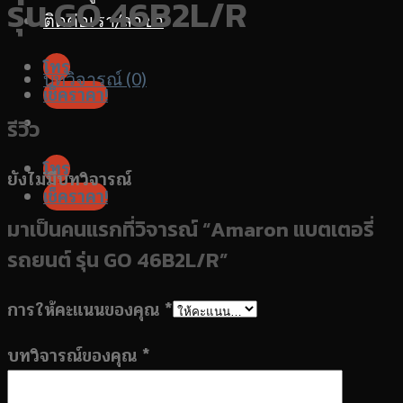
รุ่น GO 46B2L/R
ติดต่อเรา/สาขา
โทร
บทวิจารณ์ (0)
เช็คราคา!
รีวิว
โทร
ยังไม่มีบทวิจารณ์
เช็คราคา!
มาเป็นคนแรกที่วิจารณ์ “Amaron แบตเตอรี่
รถยนต์ รุ่น GO 46B2L/R”
การให้คะแนนของคุณ
*
บทวิจารณ์ของคุณ
*