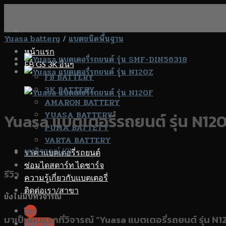
Skip
to
content
Yuasa battery
/
แบตชนิดพื้นฐาน
หน้าแรก
FB GS 3K อื่นๆ
FB BATTERY
3K BATTERY
AMARON BATTERY
YUASA BATTERY
Yuasa แบตเตอรี่รถยนต์ รุ่น N12
PUMA BATTETY
VARTA BATTERY
บทวิจารณ์ (0)
ราคาแบตเตอรี่รถยนต์
ซ่อมไดสตาร์ท ไดชาร์จ
รีวิว
ความรู้เกี่ยวกับแบตเตอรี่
ติดต่อเรา/สาขา
ยังไม่มีบทวิจารณ์
โทร
มาเป็นคนแรกที่วิจารณ์ “Yuasa แบตเตอรี่รถยนต์ รุ่น N
เช็คราคา!