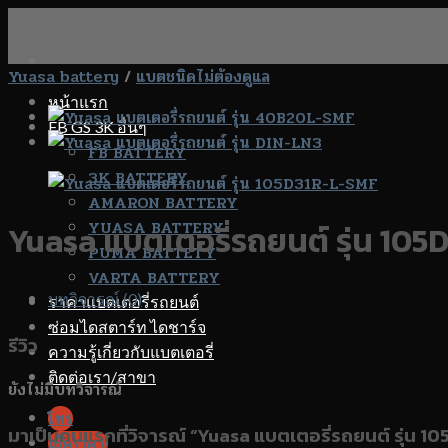
Skip
to
content
Yuasa battery
/
แบตชนิดไม่ต้องดูแล
หน้าแรก
FB GS 3K อื่นๆ
FB BATTERY
3K BATTERY
AMARON BATTERY
YUASA BATTERY
Yuasa แบตเตอรี่รถยนต์ รุ่น 10
PUMA BATTETY
VARTA BATTERY
บทวิจารณ์ (0)
ราคาแบตเตอรี่รถยนต์
ซ่อมไดสตาร์ท ไดชาร์จ
รีวิว
ความรู้เกี่ยวกับแบตเตอรี่
ติดต่อเรา/สาขา
ยังไม่มีบทวิจารณ์
โทร
มาเป็นคนแรกที่วิจารณ์ “Yuasa แบตเตอรี่รถยนต์ รุ่น 
เช็คราคา!