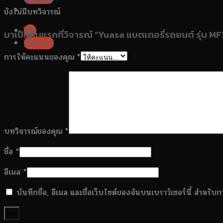
ยังไม่มีบทวิจารณ์
โทร
มาเป็นคนแรกที่วิจารณ์ “Yuasa แบตเตอรี่รถยนต์ รุ่น 
เช็คราคา!
การให้คะแนนของคุณ
*
บทวิจารณ์ของคุณ
*
ชื่อ
*
อีเมล
*
บันทึกชื่อ, อีเมล และชื่อเว็บไซต์ของฉันบนเบราว์เซอร์นี้ สำหรั