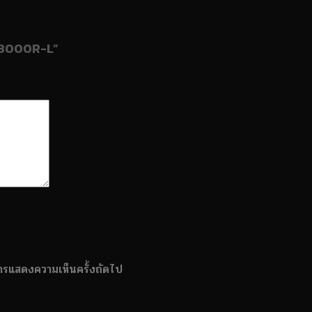
MF3000R-L”
บการแสดงความเห็นครั้งถัดไป