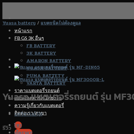
Skip
to
content
Yuasa battery
/
แบตชนิดไม่ต้องดูแล
หน้าแรก
FB GS 3K อื่นๆ
FB BATTERY
3K BATTERY
AMARON BATTERY
YUASA BATTERY
PUMA BATTETY
VARTA BATTERY
ราคาแบตเตอรี่รถยนต์
Yuasa แบตเตอรี่รถยนต์ รุ่น M
ซ่อมไดสตาร์ท ไดชาร์จ
ความรู้เกี่ยวกับแบตเตอรี่
ติดต่อเรา/สาขา
บทวิจารณ์ (0)
โทร
รีวิว
เช็คราคา!