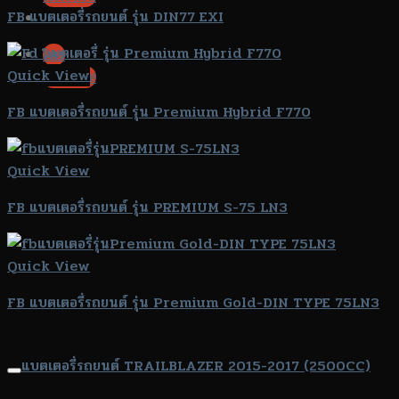
FB แบตเตอรี่รถยนต์ รุ่น DIN77 EXI
โทร
Quick View
เช็คราคา!
FB แบตเตอรี่รถยนต์ รุ่น Premium Hybrid F770
Quick View
FB แบตเตอรี่รถยนต์ รุ่น PREMIUM S-75 LN3
Quick View
FB แบตเตอรี่รถยนต์ รุ่น Premium Gold-DIN TYPE 75LN3
แบตเตอรี่รถยนต์ TRAILBLAZER 2015-2017 (2500CC)