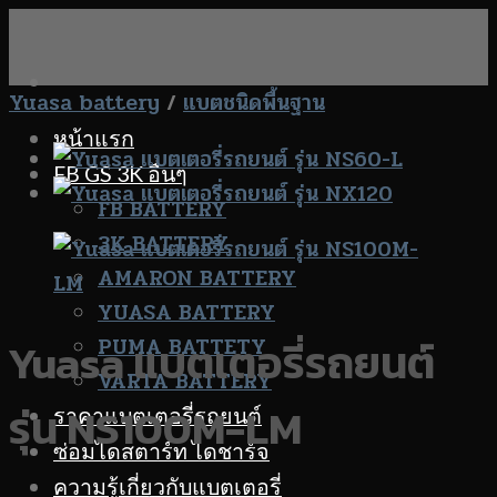
Skip
to
content
Yuasa battery
/
แบตชนิดพื้นฐาน
หน้าแรก
FB GS 3K อื่นๆ
FB BATTERY
3K BATTERY
AMARON BATTERY
YUASA BATTERY
PUMA BATTETY
Yuasa แบตเตอรี่รถยนต์
VARTA BATTERY
รุ่น NS100M-LM
ราคาแบตเตอรี่รถยนต์
ซ่อมไดสตาร์ท ไดชาร์จ
ความรู้เกี่ยวกับแบตเตอรี่