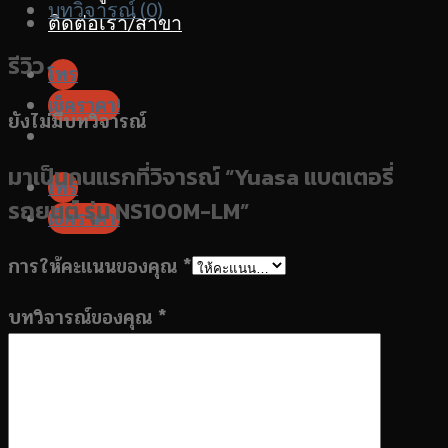
บทวิจารณ์ (0)
ติดต่อเรา/สาขา
รีวิว
โทร
เช็คราคา!
ยังไม่มีบทวิจารณ์
มาเป็นคนแรกที่วิจารณ์ “Yuasa แบตเตอรี่
โทร
รถยนต์ รุ่น NS100M-LM”
เช็คราคา!
การให้คะแนนของคุณ
*
บทวิจารณ์ของคุณ
*