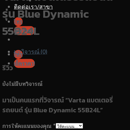
ติดต่อเรา/สาขา
รุ่น Blue Dynamic
โทร
55B24L
เช็คราคา!
บทวิจารณ์ (0)
โทร
เช็คราคา!
รีวิว
ยังไม่มีบทวิจารณ์
มาเป็นคนแรกที่วิจารณ์ “Varta แบตเตอรี่
รถยนต์ รุ่น Blue Dynamic 55B24L”
การให้คะแนนของคุณ
*