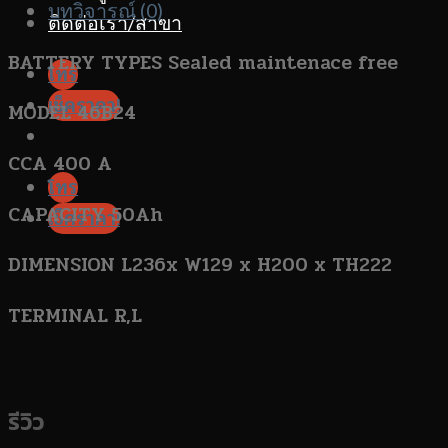
บทวิจารณ์ (0)
ติดต่อเรา/สาขา
BATTERY TYPES Sealed maintenace free
โทร
เช็คราคา!
MODEL 46B24
CCA 400 A
โทร
CAPACITY 50Ah
เช็คราคา!
DIMENSION L236x W129 x H200 x TH222
TERMINAL R,L
รีวิว