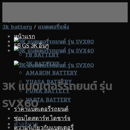
Skip
to
content
3k battery
/
แบตเตอรี่แห้ง
หน้าแรก
FB GS 3K อื่นๆ
FB BATTERY
3K BATTERY
AMARON BATTERY
YUASA BATTERY
3K แบตเตอรี่รถยนต์ รุ่น
PUMA BATTETY
SVX60
VARTA BATTERY
ราคาแบตเตอรี่รถยนต์
ซ่อมไดสตาร์ท ไดชาร์จ
คำอธิบาย
ความรู้เกี่ยวกับแบตเตอรี่