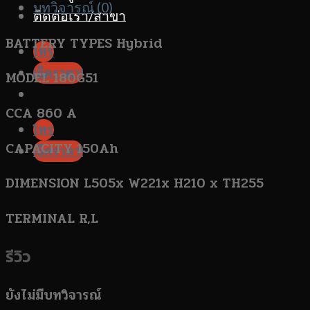
บทวิจารณ์ (0)
ติดต่อเรา/สาขา
BATTERY TYPES Hybrid
โทร
เช็คราคา!
MODEL 180G51
CCA 860 A
โทร
CAPACITY 150Ah
เช็คราคา!
DIMENSION L505x W221x H210 x TH255
TERMINAL R,L
รีวิว
ยังไม่มีบทวิจารณ์