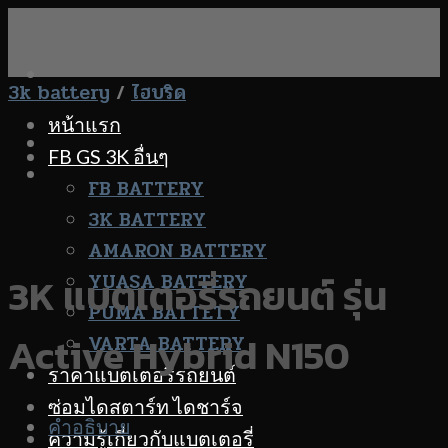
Skip
to
content
3k battery
/
ไฮบริด
หน้าแรก
FB GS 3K อื่นๆ
FB BATTERY
3K BATTERY
AMARON BATTERY
YUASA BATTERY
3K แบตเตอรี่รถยนต์ รุ่น
PUMA BATTETY
Active Hybrid N150
VARTA BATTERY
ราคาแบตเตอรี่รถยนต์
ซ่อมไดสตาร์ท ไดชาร์จ
คำอธิบาย
ความรู้เกี่ยวกับแบตเตอรี่