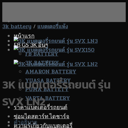
Skip
to
content
3k battery
/
แบตเตอรี่แห้ง
หน้าแรก
FB GS 3K อื่นๆ
FB BATTERY
3K BATTERY
AMARON BATTERY
YUASA BATTERY
3K แบตเตอรี่รถยนต์ รุ่น
PUMA BATTETY
SVX LN2
VARTA BATTERY
ราคาแบตเตอรี่รถยนต์
ซ่อมไดสตาร์ท ไดชาร์จ
คำอธิบาย
ความรู้เกี่ยวกับแบตเตอรี่