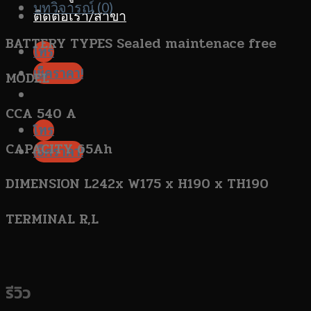
บทวิจารณ์ (0)
ติดต่อเรา/สาขา
BATTERY TYPES Sealed maintenace free
โทร
เช็คราคา!
MODEL
CCA 540 A
โทร
CAPACITY 65Ah
เช็คราคา!
DIMENSION L242x W175 x H190 x TH190
TERMINAL R,L
รีวิว