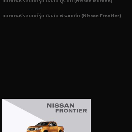
แบตเตอรี่รถยนต์รุ่น นิสสัน มูราโน่ (Nissan Murano)
แบตเตอรี่รถยนต์รุ่น นิสสัน ฟรอนเทีย (Nissan Frontier)