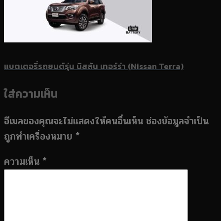
แบตเตอรี่รถยนต์รุ่น นิสสัน เทอร์ร่า (Nissan Terra)
ใส่ความเห็น
อีเมลของคุณจะไม่แสดงให้คนอื่นเห็น
ช่องข้อมูลจำเป็น
ถูกทำเครื่องหมาย
*
ความเห็น
*