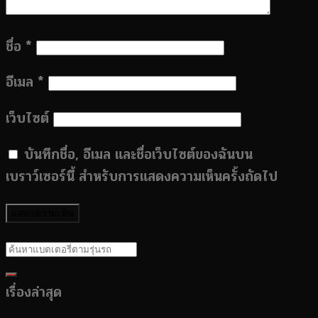
ชื่อ
*
อีเมล
*
เว็บไซต์
บันทึกชื่อ, อีเมล และชื่อเว็บไซต์ของฉันบน
เบราว์เซอร์นี้ สำหรับการแสดงความเห็นครั้งถัดไป
เรื่องล่าสุด