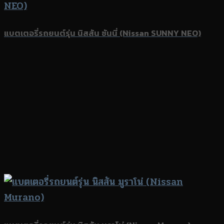
แบตเตอรี่รถยนต์รุ่น นิสสัน ซันนี่ (Nissan SUNNY NEO)