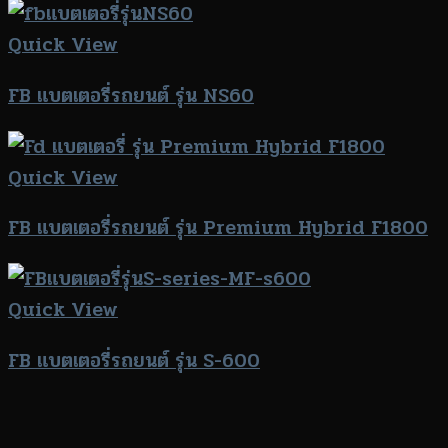
Quick View
FB แบตเตอรี่รถยนต์ รุ่น NS60
Quick View
FB แบตเตอรี่รถยนต์ รุ่น Premium Hybrid F1800
Quick View
FB แบตเตอรี่รถยนต์ รุ่น S-600