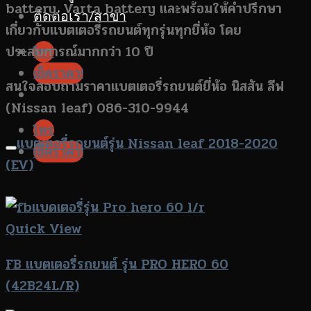
battery, Varta battery และพร้อมให้คำปรึกษา
ติดต่อเรา/สาขา
เกี่ยวกับแบตเตอรี่รถยนต์ทุกรุ่นทุกยี่ห้อ โดย
ประสบการณ์มากกว่า 10 ปี
โทร
เช็คราคา!
สนใจสอบถามราคาแบตเตอรี่รถยนต์ยี่ห้อ นิสสัน ลีฟ
(Nissan leaf) 086-310-9944
โทร
แบตเตอรี่รถยนต์รุ่น Nissan leaf 2018-2020
เช็คราคา!
(EV)
Quick View
FB แบตเตอรี่รถยนต์ รุ่น PRO HERO 60
(42B24L/R)