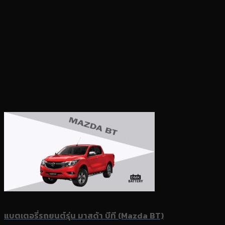
แบตเตอรี่รถยนต์รุ่น มาสด้า บีที (Mazda BT)