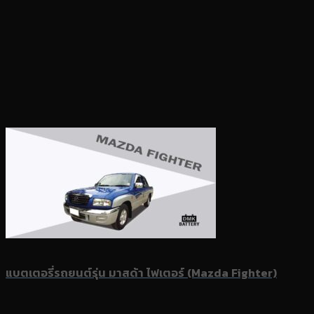
แบตเตอรี่รถยนต์รุ่น มาสด้า ไฟเตอร์ (Mazda Fighter)