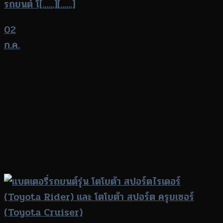
รถยนต์ โ[......][......]
02
ก.ค.