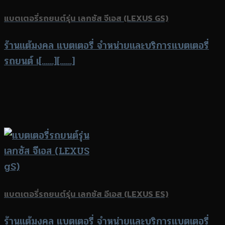
แบตเตอรี่รถยนต์รุ่น เลกซัส จีเอส (LEXUS GS)
ร้านแต้มงคล แบตเตอรี่ จำหน่ายและบริการแบตเตอรี่
รถยนต์ เ[......][......]
แบตเตอรี่รถยนต์รุ่น เลกซัส อีเอส (LEXUS ES)
ร้านแต้มงคล แบตเตอรี่ จำหน่ายและบริการแบตเตอรี่