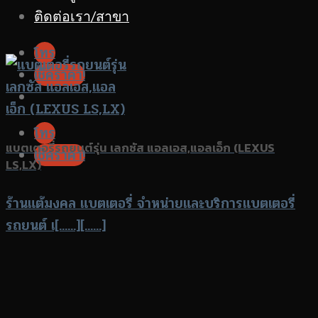
ติดต่อเรา/สาขา
โทร
เช็คราคา!
โทร
แบตเตอรี่รถยนต์รุ่น เลกซัส แอลเอส,แอลเอ็ก (LEXUS
เช็คราคา!
LS,LX)
ร้านแต้มงคล แบตเตอรี่ จำหน่ายและบริการแบตเตอรี่
รถยนต์ เ[......][......]