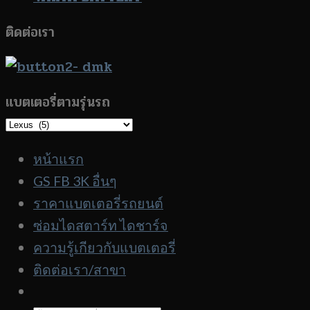
ติดต่อเรา
แบตเตอรี่ตามรุ่นรถ
แบตเตอรี่
ตาม
หน้าแรก
รุ่น
GS FB 3K อื่นๆ
รถ
ราคาแบตเตอรี่รถยนต์
ซ่อมไดสตาร์ท ไดชาร์จ
ความรู้เกียวกับแบตเตอรี่
ติดต่อเรา/สาขา