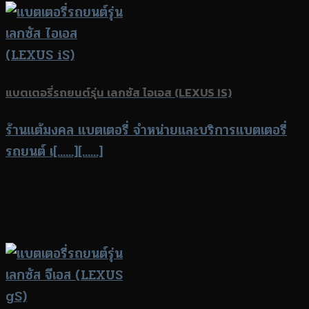
แบตเตอรี่รถยนต์รุ่น เลกซัส ไอเอส (LEXUS IS)
ร้านแต้มงคล แบตเตอรี่ จำหน่ายและบริการแบตเตอรี่
รถยนต์ เ[......][......]