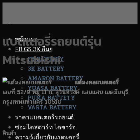
Skip
to
content
แบตเตอรี่รถยนต์รุ่น
หน้าแรก
FB GS 3K อื่นๆ
Mitsubishi
FB BATTERY
3K BATTERY
AMARON BATTERY
แต้มงคลแบตเตอรี่
YUASA BATTERY
เลขที่ 52/9 หมู่ 11 ถ. สุวินทวงศ์ แสนแสบ เขตมีนบุรี
PUMA BATTETY
กรุงเทพมหานคร 10510
VARTA BATTERY
ราคาแบตเตอรี่รถยนต์
ซ่อมไดสตาร์ท ไดชาร์จ
สินค้า
ความรู้เกี่ยวกับแบตเตอรี่